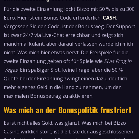
Für die zweite Einzahlung lockt Bizzo mit 50 % bis zu 300
Euro. Hier ist ein Bonus Code erforderlich:
CASH
.
Vergessen Sie den Code, ist der Bonus weg. Der Support
ist zwar 24/7 via Live-Chat erreichbar und zeigt sich
manchmal kulant, aber darauf verlassen würde ich mich
nicht. Was mich hier etwas nervt: Die Freispiele für die
zweite Einzahlung gelten oft für Spiele wie
Elvis Frog in
Vegas
. Ein spaßiger Slot, keine Frage, aber die 50 %
Quote bei der Einzahlung zwingt einen dazu, deutlich
mehr eigenes Geld in die Hand zu nehmen, um den
maximalen Bonusbetrag zu aktivieren.
Was mich an der Bonuspolitik frustriert
Es ist nicht alles Gold, was glänzt. Was mich bei Bizzo
Casino wirklich stört, ist die Liste der ausgeschlossenen