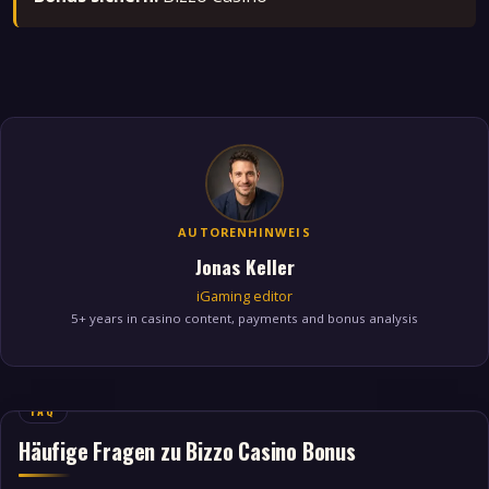
AUTORENHINWEIS
Jonas Keller
iGaming editor
5+ years in casino content, payments and bonus analysis
Häufige Fragen zu Bizzo Casino Bonus