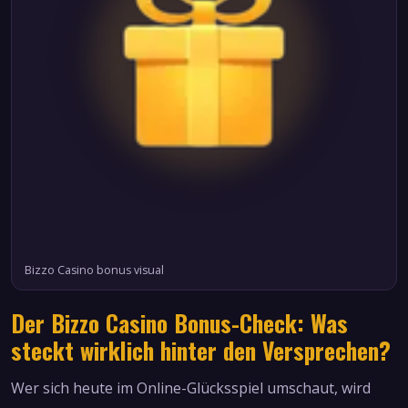
Bizzo Casino bonus visual
Der Bizzo Casino Bonus-Check: Was
steckt wirklich hinter den Versprechen?
Wer sich heute im Online-Glücksspiel umschaut, wird