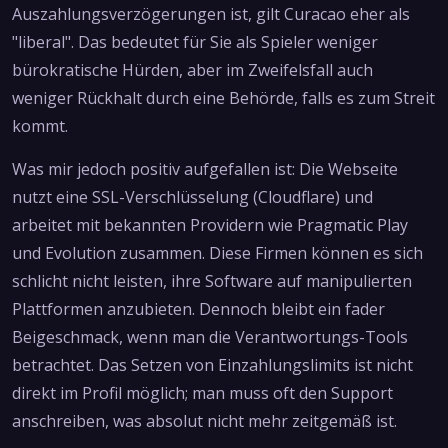
Auszahlungsverzögerungen ist, gilt Curacao eher als
"liberal". Das bedeutet für Sie als Spieler weniger
bürokratische Hürden, aber im Zweifelsfall auch
weniger Rückhalt durch eine Behörde, falls es zum Streit
kommt.
Was mir jedoch positiv aufgefallen ist: Die Webseite
nutzt eine SSL-Verschlüsselung (Cloudflare) und
arbeitet mit bekannten Providern wie Pragmatic Play
und Evolution zusammen. Diese Firmen können es sich
schlicht nicht leisten, ihre Software auf manipulierten
Plattformen anzubieten. Dennoch bleibt ein fader
Beigeschmack, wenn man die Verantwortungs-Tools
betrachtet. Das Setzen von Einzahlungslimits ist nicht
direkt im Profil möglich; man muss oft den Support
anschreiben, was absolut nicht mehr zeitgemäß ist.