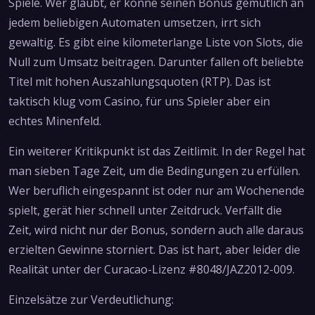
Spiele. Wer glaubt, er könne seinen Bonus gemütlich an
jedem beliebigen Automaten umsetzen, irrt sich
gewaltig. Es gibt eine kilometerlange Liste von Slots, die
Null zum Umsatz beitragen. Darunter fallen oft beliebte
Titel mit hohen Auszahlungsquoten (RTP). Das ist
taktisch klug vom Casino, für uns Spieler aber ein
echtes Minenfeld.
Ein weiterer Kritikpunkt ist das Zeitlimit. In der Regel hat
man sieben Tage Zeit, um die Bedingungen zu erfüllen.
Wer beruflich eingespannt ist oder nur am Wochenende
spielt, gerät hier schnell unter Zeitdruck. Verfällt die
Zeit, wird nicht nur der Bonus, sondern auch alle daraus
erzielten Gewinne storniert. Das ist hart, aber leider die
Realität unter der Curacao-Lizenz #8048/JAZ2012-009.
Einzelsätze zur Verdeutlichung: