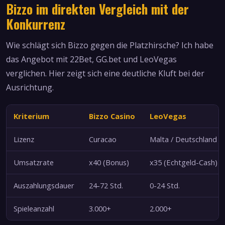
Bizzo im direkten Vergleich mit der
Konkurrenz
Wie schlägt sich Bizzo gegen die Platzhirsche? Ich habe
das Angebot mit 22Bet, GG.bet und LeoVegas
verglichen. Hier zeigt sich eine deutliche Kluft bei der
Ausrichtung.
Kriterium
Bizzo Casino
LeoVegas
Lizenz
Curacao
Malta / Deutschland
Umsatzrate
x40 (Bonus)
x35 (Echtgeld-Cash)
Auszahlungsdauer
24-72 Std.
0-24 Std.
Spieleanzahl
3.000+
2.000+