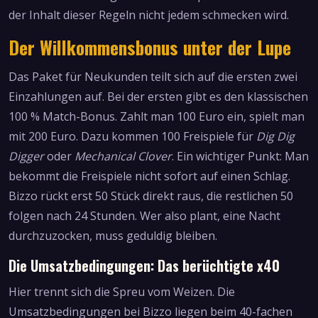
der Inhalt dieser Regeln nicht jedem schmecken wird.
Der Willkommensbonus unter der Lupe
Das Paket für Neukunden teilt sich auf die ersten zwei
Einzahlungen auf. Bei der ersten gibt es den klassischen
100 % Match-Bonus. Zahlt man 100 Euro ein, spielt man
mit 200 Euro. Dazu kommen 100 Freispiele für
Dig Dig
Digger
oder
Mechanical Clover
. Ein wichtiger Punkt: Man
bekommt die Freispiele nicht sofort auf einen Schlag.
Bizzo rückt erst 50 Stück direkt raus, die restlichen 50
folgen nach 24 Stunden. Wer also plant, eine Nacht
durchzuzocken, muss geduldig bleiben.
Die Umsatzbedingungen: Das berüchtigte x40
Hier trennt sich die Spreu vom Weizen. Die
Umsatzbedingungen bei Bizzo liegen beim 40-fachen