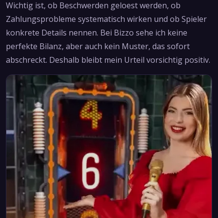
Wichtig ist, ob Beschwerden geloest werden, ob
Zahlungsprobleme systematisch wirken und ob Spieler
konkrete Details nennen. Bei Bizzo sehe ich keine
perfekte Bilanz, aber auch kein Muster, das sofort
abschreckt. Deshalb bleibt mein Urteil vorsichtig positiv.