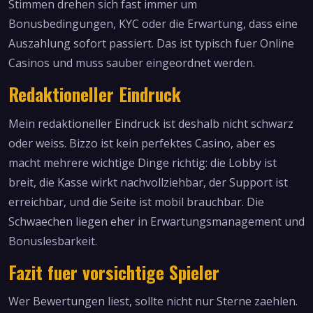
Stimmen drehen sich fast immer um
Bonusbedingungen, KYC oder die Erwartung, dass eine
Auszahlung sofort passiert. Das ist typisch fuer Online
Casinos und muss sauber eingeordnet werden.
Redaktioneller Eindruck
Mein redaktioneller Eindruck ist deshalb nicht schwarz
oder weiss. Bizzo ist kein perfektes Casino, aber es
macht mehrere wichtige Dinge richtig: die Lobby ist
breit, die Kasse wirkt nachvollziehbar, der Support ist
erreichbar, und die Seite ist mobil brauchbar. Die
Schwaechen liegen eher in Erwartungsmanagement und
Bonuslesbarkeit.
Fazit fuer vorsichtige Spieler
Wer Bewertungen liest, sollte nicht nur Sterne zaehlen.