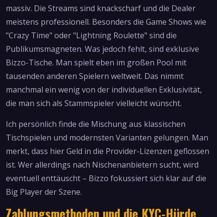
massiv. Die Streams sind knackscharf und die Dealer
meistens professionell. Besonders die Game Shows wie
"Crazy Time" oder "Lightning Roulette" sind die
Publikumsmagneten. Was jedoch fehlt, sind exklusive
Bizzo-Tische. Man spielt eben im großen Pool mit
tausenden anderen Spielern weltweit. Das nimmt
manchmal ein wenig von der individuellen Exklusivität,
die man sich als Stammspieler vielleicht wünscht.
Ich persönlich finde die Mischung aus klassischen
Tischspielen und modernsten Varianten gelungen. Man
merkt, dass hier Geld in die Provider-Lizenzen geflossen
ist. Wer allerdings nach Nischenanbietern sucht, wird
eventuell enttäuscht – Bizzo fokussiert sich klar auf die
Big Player der Szene.
Zahlungsmethoden und die KYC-Hürde