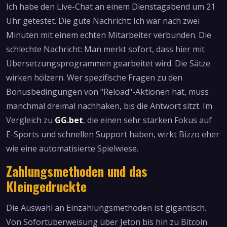
Ich habe den Live-Chat an einem Dienstagabend um 21
Uhr getestet. Die gute Nachricht: Ich war nach zwei
Minuten mit einem echten Mitarbeiter verbunden. Die
schlechte Nachricht: Man merkt sofort, dass hier mit
Übersetzungsprogrammen gearbeitet wird. Die Sätze
wirken hölzern. Wer spezifische Fragen zu den
Bonusbedingungen von "Reload"-Aktionen hat, muss
manchmal dreimal nachhaken, bis die Antwort sitzt. Im
Vergleich zu
GG.bet
, die einen sehr starken Fokus auf
E-Sports und schnellen Support haben, wirkt Bizzo eher
wie eine automatisierte Spielwiese.
Zahlungsmethoden und das
Kleingedruckte
Die Auswahl an Einzahlungsmethoden ist gigantisch.
Von Sofortüberweisung über Jeton bis hin zu Bitcoin