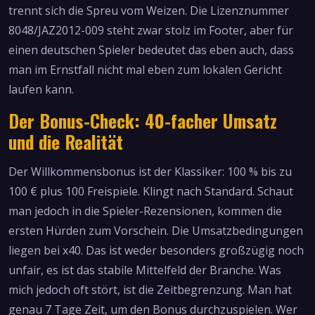
trennt sich die Spreu vom Weizen. Die Lizenznummer
8048/JAZ2012-009 steht zwar stolz im Footer, aber für
einen deutschen Spieler bedeutet das eben auch, dass
man im Ernstfall nicht mal eben zum lokalen Gericht
laufen kann.
Der Bonus-Check: 40-facher Umsatz
und die Realität
Der Willkommensbonus ist der Klassiker: 100 % bis zu
100 € plus 100 Freispiele. Klingt nach Standard. Schaut
man jedoch in die Spieler-Rezensionen, kommen die
ersten Hürden zum Vorschein. Die Umsatzbedingungen
liegen bei x40. Das ist weder besonders großzügig noch
unfair, es ist das stabile Mittelfeld der Branche. Was
mich jedoch oft stört, ist die Zeitbegrenzung. Man hat
genau 7 Tage Zeit, um den Bonus durchzuspielen. Wer