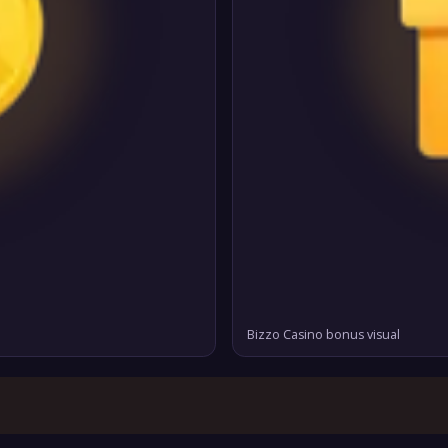
Bizzo Casino bonus visual