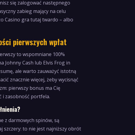
mnisz się zalogować następnego
syczny zabieg mający na celu
o Casino gra tutaj twardo – albo
ości pierwszych wpłat
 Pierwszy to wspomniane 100%
a Johnny Cash lub Elvis Frog in
sumę, ale warto zauważyć istotną
cić znacznie więcej, żeby wycisnąć
zm: pierwszy bonus ma Cię
 i zasobność portfela.
łnienia?
ne z darmowych spinów, są
szczery: to nie jest najniższy obrót