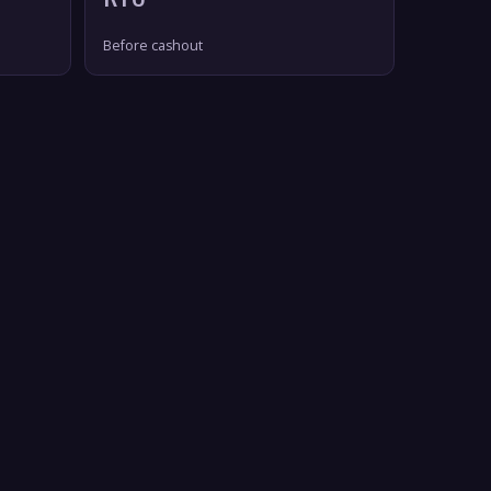
Before cashout