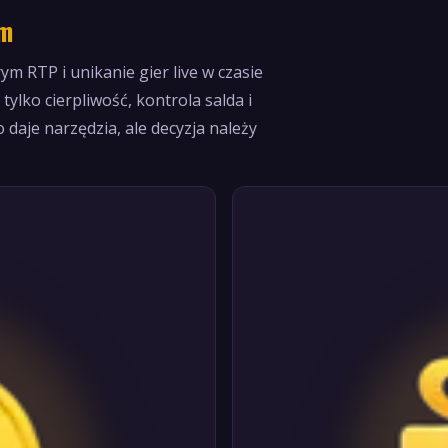
em
ym RTP i unikanie gier live w czasie
tylko cierpliwość, kontrola salda i
 daje narzędzia, ale decyzja należy