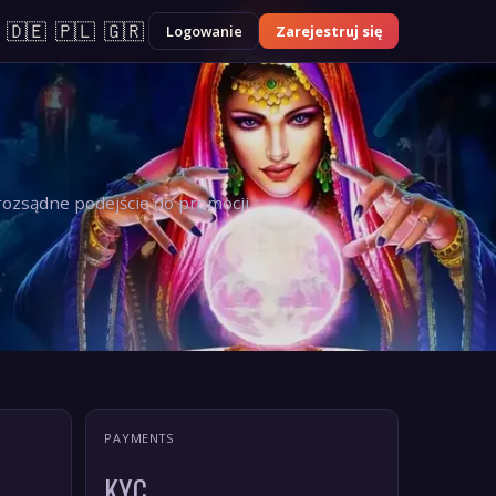
🇩🇪
🇵🇱
🇬🇷
Logowanie
Zarejestruj się
 rozsądne podejście do promocji.
PAYMENTS
KYC