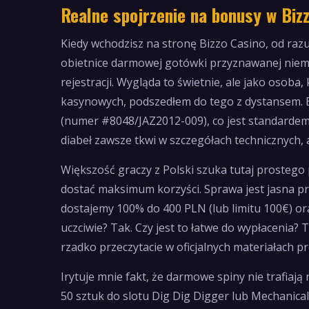
Realne spojrzenie na bonusy w Bizz
Kiedy wchodzisz na stronę Bizzo Casino, od raz
obietnice darmowej gotówki przyznawanej niema
rejestracji. Wygląda to świetnie, ale jako osoba
kasynowych, podszedłem do tego z dystansem. Bi
(numer #8048/JAZ2012-009), co jest standardem
diabeł zawsze tkwi w szczegółach technicznych, 
Większość graczy z Polski szuka tutaj prostego p
dostać maksimum korzyści. Sprawa jest jasna pr
dostajemy 100% do 400 PLN (lub limitu 100€) o
uczciwie? Tak. Czy jest to łatwe do wypłacenia? 
rzadko przeczytacie w oficjalnych materiałach 
Irytuje mnie fakt, że darmowe spiny nie trafiają
50 sztuk do slotu Dig Dig Digger lub Mechanical 