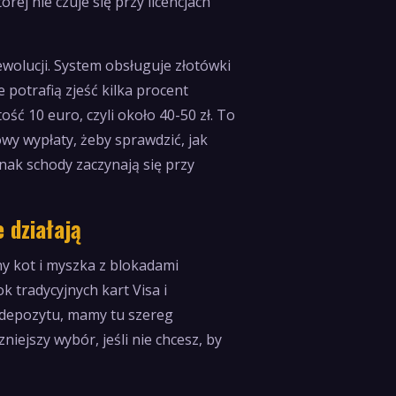
rej nie czuje się przy licencjach
ewolucji. System obsługuje złotówki
potrafią zjeść kilka procent
ć 10 euro, czyli około 40-50 zł. To
wy wypłaty, żeby sprawdzić, jak
dnak schody zaczynają się przy
 działają
y kot i myszka z blokadami
 tradycyjnych kart Visa i
 depozytu, mamy tu szereg
niejszy wybór, jeśli nie chcesz, by