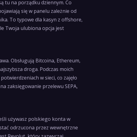
 są tu na porządku dziennym. Co
 pojawiają się w panelu zależnie od
ika. To typowe dla kasyn z offshore,
gle Twoja ulubiona opcja jest
tawa. Obsługują Bitcoina, Ethereum,
 najszybsza droga. Podczas moich
otwierdzeniach w sieci, co zajęło
e na zaksięgowanie przelewu SEPA,
 Jeśli używasz polskiego konta w
stać odrzucona przez wewnętrzne
st Revolut, który zazwyczaj