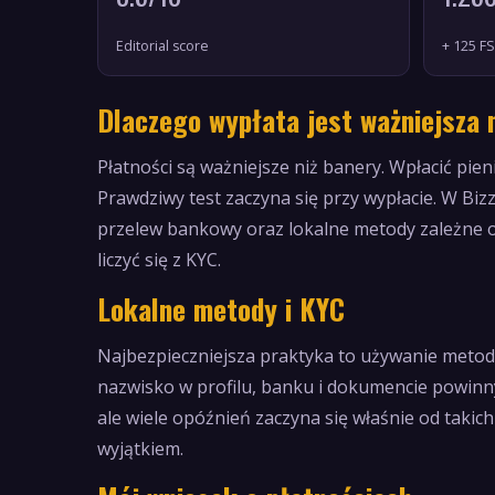
Editorial score
+ 125 FS
Dlaczego wypłata jest ważniejsza 
Płatności są ważniejsze niż banery. Wpłacić pien
Prawdziwy test zaczyna się przy wypłacie. W Bizz
przelew bankowy oraz lokalne metody zależne o
liczyć się z KYC.
Lokalne metody i KYC
Najbezpieczniejsza praktyka to używanie metody
nazwisko w profilu, banku i dokumencie powinny
ale wiele opóźnień zaczyna się właśnie od takich
wyjątkiem.