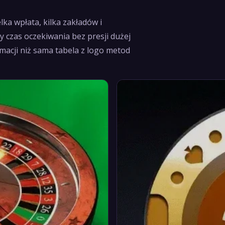
lka wpłata, kilka zakładów i
 czas oczekiwania bez presji dużej
rmacji niż sama tabela z logo metod